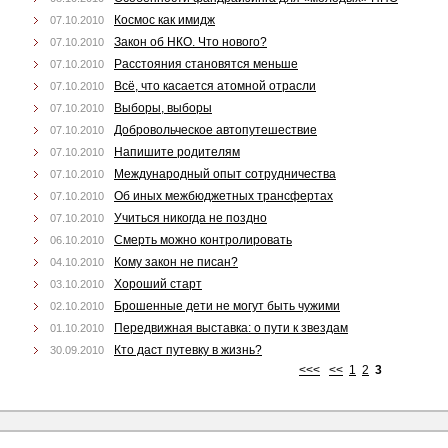
Космос как имидж
07.10.2010
Закон об НКО. Что нового?
07.10.2010
Расстояния становятся меньше
07.10.2010
Всё, что касается атомной отрасли
07.10.2010
Выборы, выборы
07.10.2010
Добровольческое автопутешествие
07.10.2010
Напишите родителям
07.10.2010
Международный опыт сотрудничества
07.10.2010
Об иных межбюджетных трансфертах
07.10.2010
Учиться никогда не поздно
07.10.2010
Смерть можно контролировать
06.10.2010
Кому закон не писан?
04.10.2010
Хороший старт
03.10.2010
Брошенные дети не могут быть чужими
02.10.2010
Передвижная выставка: о пути к звездам
01.10.2010
Кто даст путевку в жизнь?
30.09.2010
<<<
<<
1
2
3