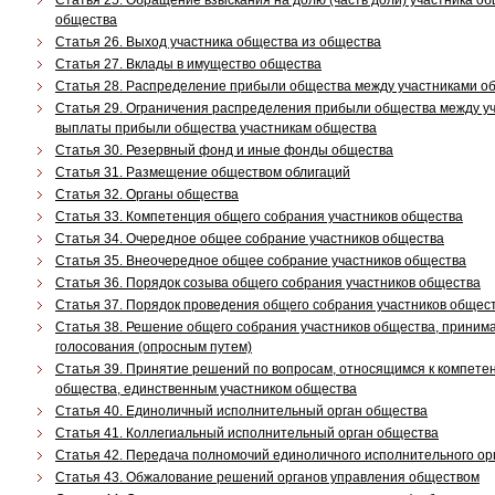
Статья 25. Обращение взыскания на долю (часть доли) участника об
общества
Статья 26. Выход участника общества из общества
Статья 27. Вклады в имущество общества
Статья 28. Распределение прибыли общества между участниками о
Статья 29. Ограничения распределения прибыли общества между у
выплаты прибыли общества участникам общества
Статья 30. Резервный фонд и иные фонды общества
Статья 31. Размещение обществом облигаций
Статья 32. Органы общества
Статья 33. Компетенция общего собрания участников общества
Статья 34. Очередное общее собрание участников общества
Статья 35. Внеочередное общее собрание участников общества
Статья 36. Порядок созыва общего собрания участников общества
Статья 37. Порядок проведения общего собрания участников общес
Статья 38. Решение общего собрания участников общества, приним
голосования (опросным путем)
Статья 39. Принятие решений по вопросам, относящимся к компете
общества, единственным участником общества
Статья 40. Единоличный исполнительный орган общества
Статья 41. Коллегиальный исполнительный орган общества
Статья 42. Передача полномочий единоличного исполнительного о
Статья 43. Обжалование решений органов управления обществом