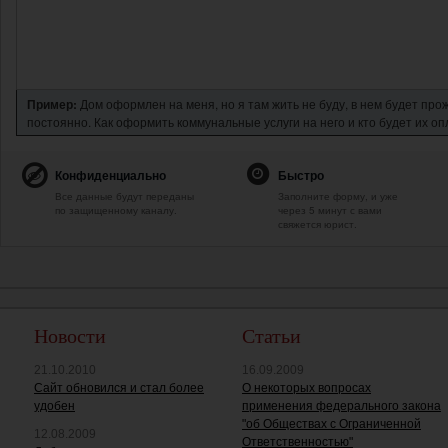
Пример:
Дом оформлен на меня, но я там жить не буду, в нем будет про
постоянно. Как оформить коммунальные услуги на него и кто будет их о
Конфиденциально
Быстро
Все данные будут переданы
Заполните форму, и уже
по защищенному каналу.
через 5 минут с вами
свяжется юрист.
Новости
Статьи
21.10.2010
16.09.2009
Сайт обновился и стал более
О некоторых вопросах
удобен
применения федерального закона
"об Обществах с Ограниченной
12.08.2009
Ответственностью"