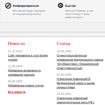
Конфиденциально
Быстро
Все данные будут переданы
Заполните форму, и уже
по защищенному каналу.
через 5 минут с вами
свяжется юрист.
Новости
Статьи
21.10.2010
16.09.2009
Сайт обновился и стал более
О некоторых вопросах
удобен
применения федерального закона
"об Обществах с Ограниченной
12.08.2009
Ответственностью"
Добавлена возможность
скачивания законов
04.06.2008
О внесении изменений В
06.08.2008
Федеральный закон о рынке
Добавленые новые статьи
ценных бумаг
Все новости
10.03.2005
О внесении изменений
законодательные акты РФ с