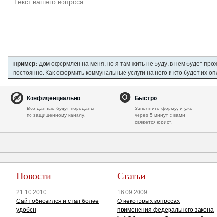
Пример:
Дом оформлен на меня, но я там жить не буду, в нем будет про
постоянно. Как оформить коммунальные услуги на него и кто будет их о
Конфиденциально
Быстро
Все данные будут переданы
Заполните форму, и уже
по защищенному каналу.
через 5 минут с вами
свяжется юрист.
Новости
Статьи
21.10.2010
16.09.2009
Сайт обновился и стал более
О некоторых вопросах
удобен
применения федерального закона