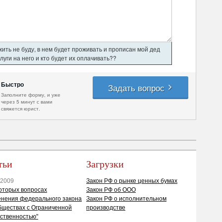
ить не буду, в нем будет проживать и прописан мой дед
уги на него и кто будет их оплачивать??
Быстро
Задать вопрос
Заполните форму, и уже
через 5 минут с вами
свяжется юрист.
тьи
Загрузки
.2009
Закон РФ о рынке ценных бумах
оторых вопросах
Закон РФ об ООО
нения федерального закона
Закон РФ о исполнительном
бществах с Ограниченной
производстве
ственностью"