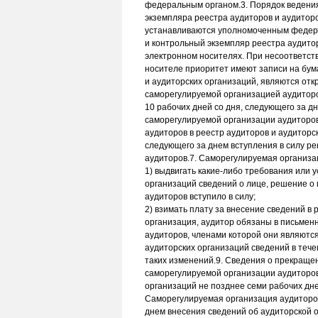
федеральным органом.3. Порядок ведения
экземпляра реестра аудиторов и аудиторс
устанавливаются уполномоченным федера
и контрольный экземпляр реестра аудито
электронном носителях. При несоответст
носителе приоритет имеют записи на бум
и аудиторских организаций, являются от
саморегулируемой организацией аудиторо
10 рабочих дней со дня, следующего за д
саморегулируемой организации аудиторо
аудиторов в реестр аудиторов и аудиторс
следующего за днем вступления в силу р
аудиторов.7. Саморегулируемая организа
1) выдвигать какие-либо требования или 
организаций сведений о лице, решение о
аудиторов вступило в силу;
2) взимать плату за внесение сведений в 
организация, аудитор обязаны в письме
аудиторов, членами которой они являются
аудиторских организаций сведений в тече
таких изменений.9. Сведения о прекращен
саморегулируемой организации аудиторов
организаций не позднее семи рабочих дне
Саморегулируемая организация аудиторов
днем внесения сведений об аудиторской о