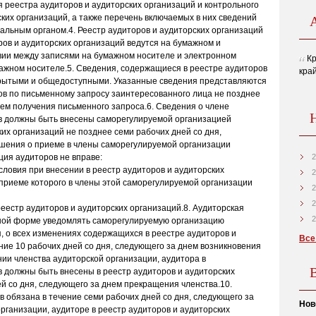
 реестра аудиторов и аудиторских организаций и контрольного
ких организаций, а также перечень включаемых в них сведений
льным органом.4. Реестр аудиторов и аудиторских организаций
ров и аудиторских организаций ведутся на бумажном и
вии между записями на бумажном носителе и электронном
Кр
ажном носителе.5. Сведения, содержащиеся в реестре аудиторов
кра
крытыми и общедоступными. Указанные сведения представляются
в по письменному запросу заинтересованного лица не позднее
нем получения письменного запроса.6. Сведения о члене
в должны быть внесены саморегулируемой организацией
ких организаций не позднее семи рабочих дней со дня,
ешения о приеме в члены саморегулируемой организации
ция аудиторов не вправе:
2
условия при внесении в реестр аудиторов и аудиторских
2
 приеме которого в члены этой саморегулируемой организации
2
2
реестр аудиторов и аудиторских организаций.8. Аудиторская
2
нной форме уведомлять саморегулируемую организацию
, о всех изменениях содержащихся в реестре аудиторов и
Все
ние 10 рабочих дней со дня, следующего за днем возникновения
ии членства аудиторской организации, аудитора в
 должны быть внесены в реестр аудиторов и аудиторских
й со дня, следующего за днем прекращения членства.10.
 обязана в течение семи рабочих дней со дня, следующего за
Нов
рганизации, аудиторе в реестр аудиторов и аудиторских