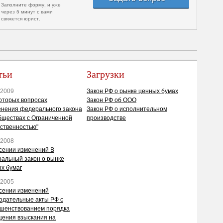
Заполните форму, и уже
через 5 минут с вами
свяжется юрист.
тьи
Загрузки
.2009
Закон РФ о рынке ценных бумах
оторых вопросах
Закон РФ об ООО
нения федерального закона
Закон РФ о исполнительном
бществах с Ограниченной
производстве
ственностью"
.2008
сении изменений В
альный закон о рынке
х бумаг
.2005
сении изменений
одательные акты РФ с
шенствованием порядка
ения взыскания на