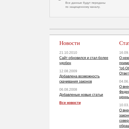
Все данные будут переданы
по защищенному каналу.
Новости
Ста
21.10.2010
16.09
Сайт обновился и стал более
О нек
удобен
приме
"об О
12.08.2009
Ответ
Добавлена возможность
скачивания законов
04.06
О вне
06.08.2008
Федер
Добавленые новые статьи
ценны
Все новости
10.03
О вне
закон
совер
обращ