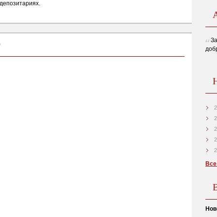
 депозитариях.
За
0
доб
2
2
2
2
2
Все
Нов