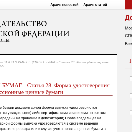
Архив новостей
Архив статей
Д
Мос
СПб
Все
— ЗАКОН О РЫНКЕ ЦЕННЫХ БУМАГ - Статья 28. Форма удостоверения
аги
МАГ - Статья 28. Форма удостоверения
иссионные ценные бумаги
е бумаги документарной формы выпуска удостоверяются
тся у владельцев) либо сертификатами и записями по счетам
переданы на хранение в депозитарии).Права владельцев на
арной формы выпуска удостоверяются в системе ведения
ержателя реестра или в случае учета прав на ценные бумаги в