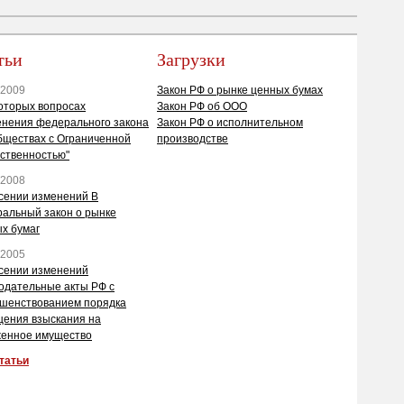
тьи
Загрузки
.2009
Закон РФ о рынке ценных бумах
оторых вопросах
Закон РФ об ООО
нения федерального закона
Закон РФ о исполнительном
бществах с Ограниченной
производстве
ственностью"
.2008
сении изменений В
альный закон о рынке
х бумаг
.2005
сении изменений
одательные акты РФ с
шенствованием порядка
ения взыскания на
енное имущество
татьи