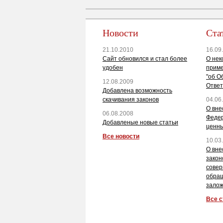
Новости
Ста
21.10.2010
16.09
Сайт обновился и стал более
О нек
удобен
приме
"об О
12.08.2009
Ответ
Добавлена возможность
скачивания законов
04.06
О вне
06.08.2008
Федер
Добавленые новые статьи
ценны
Все новости
10.03
О вне
закон
совер
обращ
залож
Все с