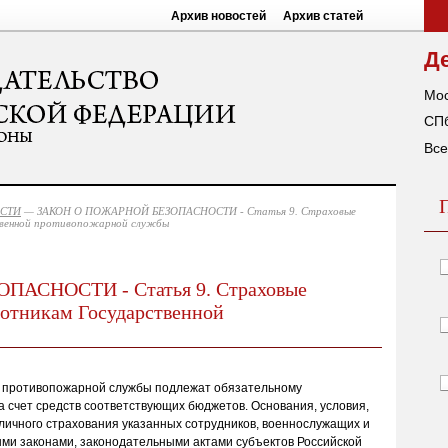
Архив новостей
Архив статей
Д
Мос
СПб
Все
ОСТИ
— ЗАКОН О ПОЖАРНОЙ БЕЗОПАСНОСТИ - Статья 9. Страховые
твенной противопожарной службы
АСНОСТИ - Статья 9. Страховые
ботникам Государственной
й противопожарной службы подлежат обязательному
 счет средств соответствующих бюджетов. Основания, условия,
 личного страхования указанных сотрудников, военнослужащих и
ми законами, законодательными актами субъектов Российской