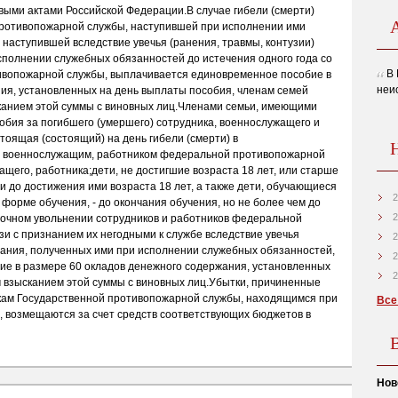
ыми актами Российской Федерации.В случае гибели (смерти)
противопожарной службы, наступившей при исполнении ими
 наступившей вследствие увечья (ранения, травмы, контузии)
сполнении служебных обязанностей до истечения одного года со
В 
тивопожарной службы, выплачивается единовременное пособие в
неи
ия, установленных на день выплаты пособия, членам семей
канием этой суммы с виновных лиц.Членами семьи, имеющими
обия за погибшего (умершего) сотрудника, военнослужащего и
остоящая (состоящий) на день гибели (смерти) в
м, военнослужащим, работником федеральной противопожарной
щего, работника;дети, не достигшие возраста 18 лет, или старше
ми до достижения ими возраста 18 лет, а также дети, обучающиеся
2
форме обучения, - до окончания обучения, но не более чем до
2
рочном увольнении сотрудников и работников федеральной
и с признанием их негодными к службе вследствие увечья
2
евания, полученных ими при исполнении служебных обязанностей,
2
е в размере 60 окладов денежного содержания, установленных
2
 взысканием этой суммы с виновных лиц.Убытки, причиненные
кам Государственной противопожарной службы, находящимся при
Все
 возмещаются за счет средств соответствующих бюджетов в
Нов