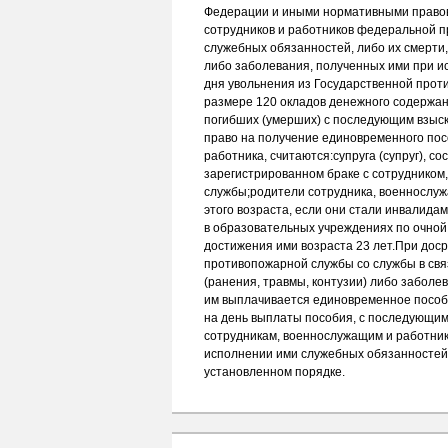
Федерации и иными нормативными правов
сотрудников и работников федеральной 
служебных обязанностей, либо их смерти,
либо заболевания, полученных ими при и
дня увольнения из Государственной про
размере 120 окладов денежного содержан
погибших (умерших) с последующим взыс
право на получение единовременного пос
работника, считаются:супруга (супруг), с
зарегистрированном браке с сотруднико
службы;родители сотрудника, военнослужа
этого возраста, если они стали инвалида
в образовательных учреждениях по очной 
достижения ими возраста 23 лет.При дос
противопожарной службы со службы в связ
(ранения, травмы, контузии) либо забол
им выплачивается единовременное пособи
на день выплаты пособия, с последующим
сотрудникам, военнослужащим и работни
исполнении ими служебных обязанностей,
установленном порядке.