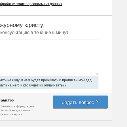
бработку своих персональных данных
ежурному юристу,
консультацию в течение 5 минут.
ить не буду, в нем будет проживать и прописан мой дед
уги на него и кто будет их оплачивать??
Быстро
Задать вопрос
Заполните форму, и уже
через 5 минут с вами
свяжется юрист.